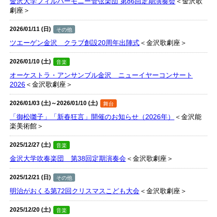
金沢大学フィルハーモニー管弦楽団 第86回定期演奏会
＜金沢歌
劇座＞
2026/01/11 (日)
その他
ツエーゲン金沢 クラブ創設20周年出陣式
＜金沢歌劇座＞
2026/01/10 (土)
音楽
オーケストラ・アンサンブル金沢 ニューイヤーコンサート
2026
＜金沢歌劇座＞
2026/01/03 (土)～2026/01/10 (土)
舞台
「御松囃子」「新春狂言」開催のお知らせ（2026年）
＜金沢能
楽美術館＞
2025/12/27 (土)
音楽
金沢大学吹奏楽団 第38回定期演奏会
＜金沢歌劇座＞
2025/12/21 (日)
その他
明治がおくる第72回クリスマスこども大会
＜金沢歌劇座＞
2025/12/20 (土)
音楽