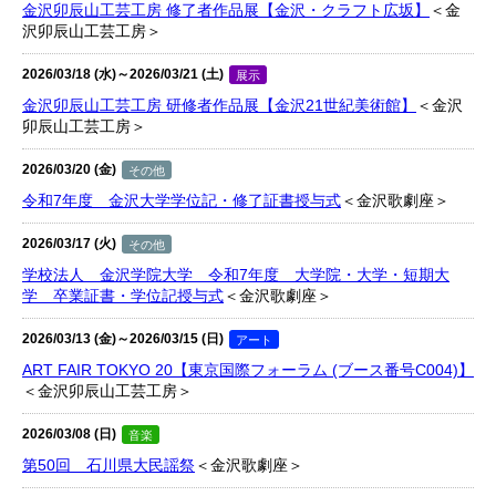
金沢卯辰山工芸工房 修了者作品展【金沢・クラフト広坂】
＜金
沢卯辰山工芸工房＞
2026/03/18 (水)～2026/03/21 (土)
展示
金沢卯辰山工芸工房 研修者作品展【金沢21世紀美術館】
＜金沢
卯辰山工芸工房＞
2026/03/20 (金)
その他
令和7年度 金沢大学学位記・修了証書授与式
＜金沢歌劇座＞
2026/03/17 (火)
その他
学校法人 金沢学院大学 令和7年度 大学院・大学・短期大
学 卒業証書・学位記授与式
＜金沢歌劇座＞
2026/03/13 (金)～2026/03/15 (日)
アート
ART FAIR TOKYO 20【東京国際フォーラム (ブース番号C004)】
＜金沢卯辰山工芸工房＞
2026/03/08 (日)
音楽
第50回 石川県大民謡祭
＜金沢歌劇座＞