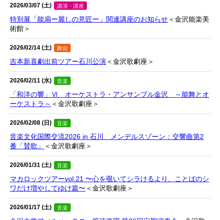
2026/03/07 (土)
講演・講座
特別展「能扇ー麗しの意匠ー」関連講座のお知らせ
＜金沢能楽美
術館＞
2026/02/14 (土)
舞台
吉本新喜劇出前ツアー石川公演
＜金沢歌劇座＞
2026/02/11 (水)
音楽
「和洋の響」Ⅵ オーケストラ・アンサンブル金沢 ～能舞とオ
ーケストラ～
＜金沢歌劇座＞
2026/02/08 (日)
音楽
音楽文化国際交流2026 in 石川 メンデルスゾーン：交響曲第2
番「賛歌」
＜金沢歌劇座＞
2026/01/31 (土)
音楽
マカロックツアーvol.21 〜心を覗いてシラけるより、ことばのシ
ワだけ増やしてゆけ篇〜
＜金沢歌劇座＞
2026/01/17 (土)
音楽