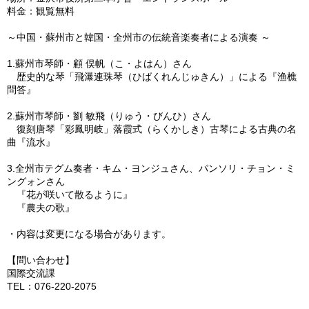
料金：観覧無料
～中国・蘇州市と韓国・全州市の伝統音楽奏者による演奏 ～
1.蘇州市琴師・顧 俣帆（こ・よはん）さん
歴史的な琴「飛瀑連珠琴（ひばくれんじゅきん）」による『渔樵
問答』
2.蘇州市琴師・劉 敏飛（りゅう・びんひ）さん
復刻唐琴「彩鳳明岐」落霞式（らくかしき）古琴による古典の名
曲『流水』
3.全州市テグム奏者・キム・ヨンジュさん、パンソリ・チョン・ミ
ングォンさん
『花が咲いて散るように』
『農夫の歌』
・内容は変更になる場合があります。
【問い合わせ】
国際交流課
TEL：076-220-2075