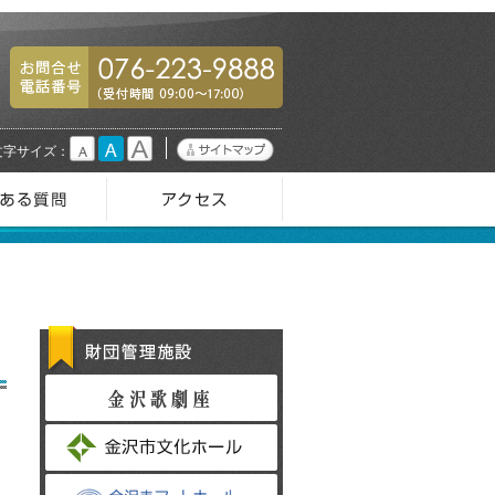
076-223-9888
小
中
大
文字サイズ：
財団管理施設
金沢歌劇座
金沢市文化ホール
金沢市アートホール