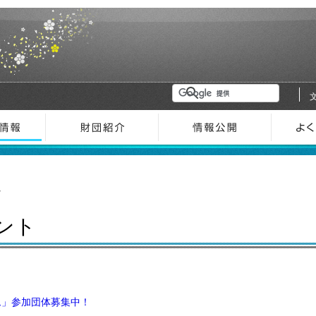
金沢芸術創造財団
7
ベント
ム」参加団体募集中！