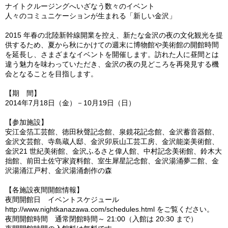
ナイトクルージングへいざなう数々のイベント
人々のコミュニケーションが生まれる「新しい金沢」
2015 年春の北陸新幹線開業を控え、新たな金沢の夜の文化観光を提
供するため、夏から秋にかけての週末に博物館や美術館の開館時間
を延長し、さまざまなイベントを開催します。訪れた人に昼間とは
違う魅力を味わっていただき、金沢の夜の見どころを再発見する機
会となることを目指します。
【期 間】
2014年7月18日（金）－10月19日（日）
【参加施設】
安江金箔工芸館、徳田秋聲記念館、泉鏡花記念館、金沢蓄音器館、
金沢文芸館、寺島蔵人邸、金沢卯辰山工芸工房、金沢能楽美術館、
金沢21 世紀美術館、金沢ふるさと偉人館、中村記念美術館、鈴木大
拙館、前田土佐守家資料館、室生犀星記念館、金沢湯涌夢二館、金
沢湯涌江戸村、金沢湯涌創作の森
【各施設夜間開館情報】
夜間開館日 イベントスケジュール
http://www.nightkanazawa.com/schedules.html をご覧ください。
夜間開館時間 通常閉館時間～ 21:00（入館は 20:30 まで）